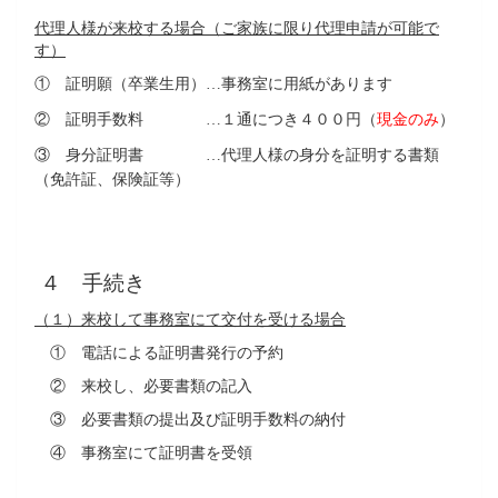
代理人様が来校する場合（ご家族に限り代理申請が可能で
す）
① 証明願（卒業生用）
事務室に用紙があります
…
② 証明手数料
１通につき４００円（
現金のみ
）
…
③ 身分証明書
代理人様の身分を証明する書類
…
（免許証、保険証等）
４ 手続き
（１）来校して事務室にて交付を受ける場合
① 電話による証明書発行の予約
② 来校し、必要書類の記入
③ 必要書類の提出及び証明手数料の納付
④ 事務室にて証明書を受領