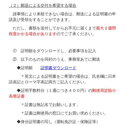
（２）郵送による交付を希望する場合
諸事情により来校できない場合は、郵送による証明書の申
請及び受領をすることができます。
ただし、書類を送付してからお手元に届くまで
最大２週間
程度かかる場合があります
のでご了承ください。
① 証明願をダウンロードし、必要事項を記入
② 以下のものを同封のうえ、事務室あてに郵送
◆証明願
証明書ダウンロード
＊英文による証明書をご希望の場合は、氏名欄に日本
語表記とローマ字表記両方ご記入ください。
◆証明手数料分（１通につき４００円）の
郵便局定額小
為替証書
＊証書は無記名でお願いします。
＊証書は郵便局の窓口にてお買い求めください。
◆身分証明書の写し（運転免許証・保険証等）