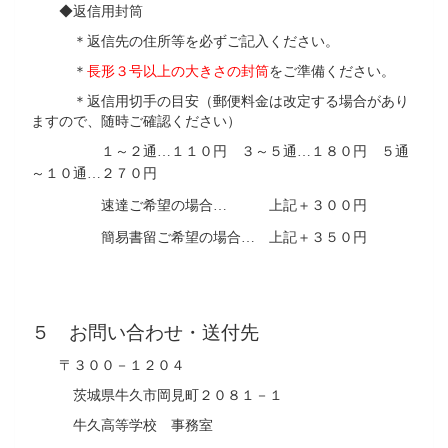
◆返信用封筒
＊返信先の住所等を必ずご記入ください。
＊
長形３号以上の大きさの封筒
をご準備ください。
＊返信用切手の目安（郵便料金は改定する場合があり
ますので、随時ご確認ください）
１～２通
１１０円 ３～５通
１８０円 ５通
…
…
～１０通
２７０円
…
速達ご希望の場合
上記＋３００円
…
簡易書留ご希望の場合
上記＋３５０円
…
５ お問い合わせ・送付先
〒３００－１２０４
茨城県牛久市岡見町２０８１－１
牛久高等学校 事務室