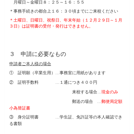
月曜日～金曜日８：２５～１６：５５
＊事務手続きの都合上１６：３０頃までにご来校ください
＊土曜日、日曜日、祝祭日、年末年始（１２月２９日～１月
３日）は証明書の受付・発行はできません。
３ 申請に必要なもの
申請者ご本人様の場合
① 証明願（卒業生用）
事務室に用紙があります
…
② 証明手数料
１通につき４００円
…
来校する場合
現金のみ
…
郵送の場合
郵便局定額
…
小為替証書
③ 身分証明書
学生証、免許証等の本人確認でき
…
る書類